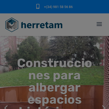

+(34) 981 58 56 86
a
Construccio
nes para
albergar
espacios