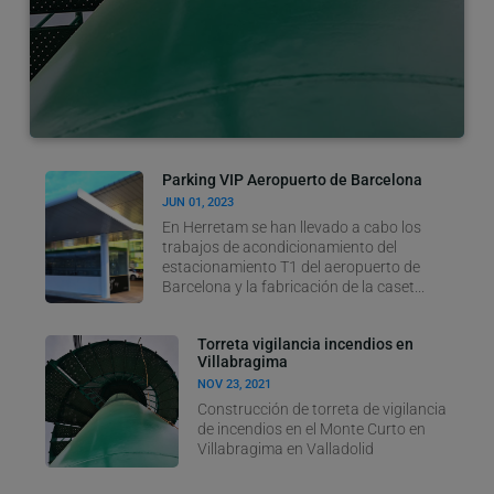
Parking VIP Aeropuerto de Barcelona
JUN 01, 2023
En Herretam se han llevado a cabo los
trabajos de acondicionamiento del
estacionamiento T1 del aeropuerto de
Barcelona y la fabricación de la caset...
Torreta vigilancia incendios en
Villabragima
NOV 23, 2021
Construcción de torreta de vigilancia
de incendios en el Monte Curto en
Villabragima en Valladolid