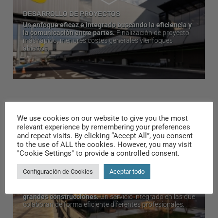
DESARROLLO DE PROYECTOS
Un enfoque eficaz e integrado buscando la eficiencia y
la comunicación entre partes.
Finalización de proyecto
más rápido, menores costes generales y enfoques
abiertos.
We use cookies on our website to give you the most
relevant experience by remembering your preferences
and repeat visits. By clicking “Accept All”, you consent
to the use of ALL the cookies. However, you may visit
"Cookie Settings" to provide a controlled consent.
Configuración de Cookies
Aceptar todo
ESTRUCTURAS METÁLICAS
Abarcando desde la oficina más pequeña hasta
grandes construcciones.
Un servicio integrado en las que
colaboran de forma eficiente diferentes profesionales.