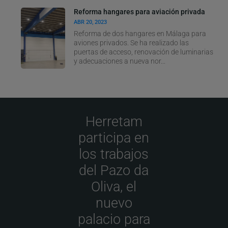
Reforma hangares para aviación privada
ABR 20, 2023
Reforma de dos hangares en Málaga para
aviones privados. Se ha realizado las
puertas de acceso, renovación de luminarias
y adecuaciones a nueva nor...
Herretam
participa en
los trabajos
del Pazo da
Oliva, el
nuevo
palacio para