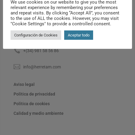
We use cookies on our website to give you the most
relevant experience by remembering your preferences
and repeat visits. By clicking “Accept All”, you consent
to the use of ALL the cookies. However, you may visit
"Cookie Settings" to provide a controlled consent.

Rúa de José Villar Granjel, 54. Polígono Boisaca.
15898 Santiago de Compostela. A Coruña
Configuración de Cookies
Aceptar todo

+(34) 981 58 56 86

info@herretam.com
Aviso legal
Política de privacidad
Política de cookies
Calidad y medio ambiente